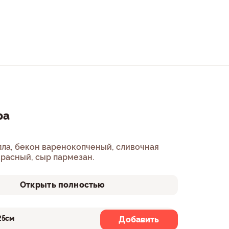
ра
ла, бекон варенокопченый, сливочная
красный, сыр пармезан.
Открыть полностью
25см
30см
Добавить