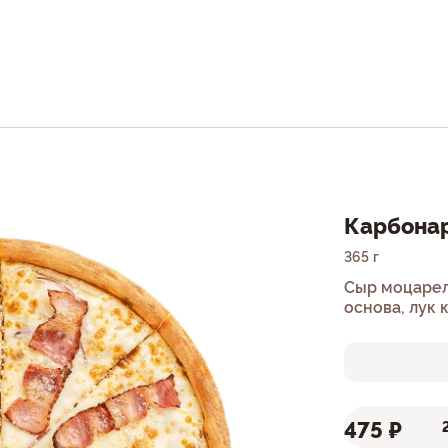
Карбона
365 г
Сыр моцарел
основа, лук 
475 ₽