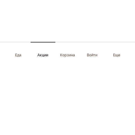
Еда
Акции
Корзина
Войти
Еще
Приложение доступно в AppStore, Google Play, AppGallery,
RuStore
Скачать приложение
Клиентам