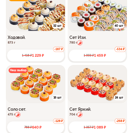
32 шт
40 шт
Ходовой.
Сет Изи.
873 г
780 г
-187 ₽
-534 ₽
1 229 ₽
1 459 ₽
1 416 ₽
1 993 ₽
Наш выбор
16 шт
24 шт
Соло сет.
Сет Яркий.
475 г
704 г
-128 ₽
-268 ₽
640 ₽
1 089 ₽
768 ₽
1 357 ₽