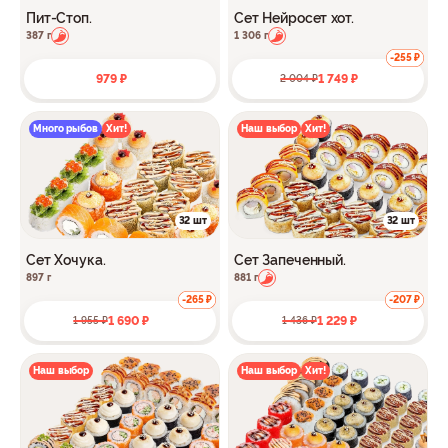
Пит-Стоп.
Сет Нейросет хот.
387 г
1 306 г
-255 ₽
979 ₽
1 749 ₽
2 004 ₽
Много рыбов
Хит!
Наш выбор
Хит!
32 шт
32 шт
Сет Хочука.
Сет Запеченный.
897 г
881 г
-265 ₽
-207 ₽
1 690 ₽
1 229 ₽
1 955 ₽
1 436 ₽
Наш выбор
Наш выбор
Хит!