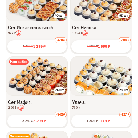
40 шт
52 шт
Сет Исключительный.
Сет Ниндзя.
977 г
1 354 г
-476 ₽
-704 ₽
1 289 ₽
1 599 ₽
1 765 ₽
2 303 ₽
Наш выбор
74 шт
28 шт
Сет Мафия.
Удача.
2 031 г
730 г
-942 ₽
-127 ₽
2 299 ₽
1 179 ₽
3 241 ₽
1 306 ₽
Запеченные