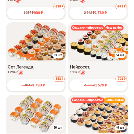
-398 ₽
-873 ₽
939 ₽
1 769 ₽
1 337 ₽
2 642 ₽
Создано нейросетью
Наш выбор
53 шт
54 шт
Сет Легенда.
Нейросет.
1 294 г
1 137 г
-513 ₽
-724 ₽
1 790 ₽
1 579 ₽
2 303 ₽
2 303 ₽
Создано нейросетью
Запеченные
16 шт
48 шт