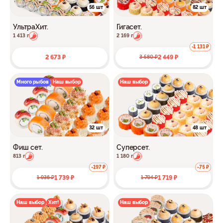
56 шт
82 шт
УльтраХит.
Гигасет.
1 413 г
2 169 г
-1 131 ₽
2 673 ₽
2 449 ₽
3 580 ₽
Много рыбов
Наш выбор
Наш выбор
32 шт
48 шт
Фиш сет.
Суперсет.
813 г
1 180 г
-197 ₽
-75 ₽
1 739 ₽
1 719 ₽
1 936 ₽
1 794 ₽
Наш выбор
Хит!
Наш выбор