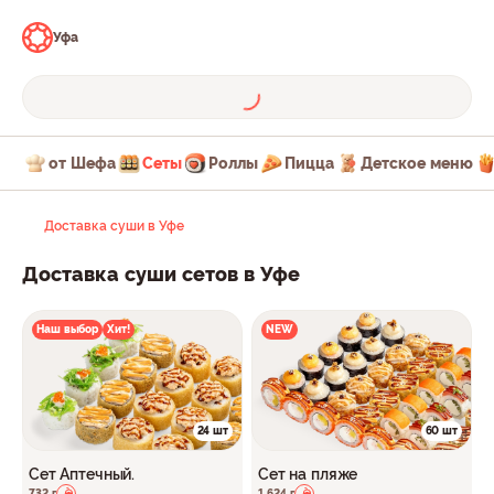
Уфа
от Шефа
Сеты
Роллы
Пицца
Детское меню
Доставка суши в Уфе
Доставка суши сетов в Уфе
Наш выбор
Хит!
NEW
24 шт
60 шт
Сет Аптечный.
Сет на пляже
732 г
1 624 г