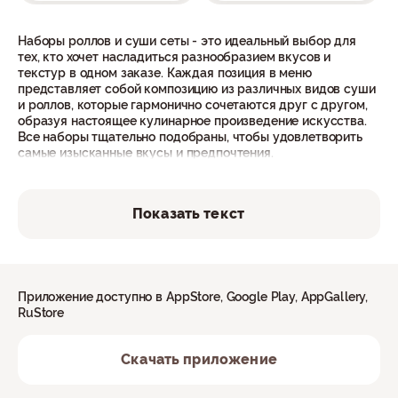
Наборы роллов и суши сеты - это идеальный выбор для
тех, кто хочет насладиться разнообразием вкусов и
текстур в одном заказе. Каждая позиция в меню
представляет собой композицию из различных видов суши
и роллов, которые гармонично сочетаются друг с другом,
образуя настоящее кулинарное произведение искусства.
Все наборы тщательно подобраны, чтобы удовлетворить
самые изысканные вкусы и предпочтения.
Не упустите возможность попробовать восхитительные
суши сеты прямо у себя дома или в офисе в Уфе. Оформите
Показать текст
заказ прямо сейчас и насладитесь изысканным вкусом и
ароматом японской кухни. Мы гарантируем незабываемый
гастрономический опыт и полное удовлетворение каждого
гостя вашего мероприятия.
Приложение доступно в AppStore, Google Play, AppGallery,
Суши и роллы для компании
RuStore
Суши сеты и наборы роллов - это отличное решение для
Скачать приложение
офисных обедов, корпоративных мероприятий или
дружеских встреч. Вы можете выбрать наборы с разными