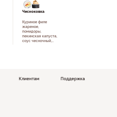
Чесноковка
Куриное филе
жареное,
помидоры,
пекинская капуста,
соус чесночный,
унаги соус, лук
фри, рис, нори.
Клиентам
Поддержка