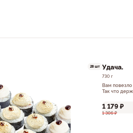
Удача.
28 шт
730 г
Вам повезло 
Так что держ
1 179 ₽
1 306 ₽