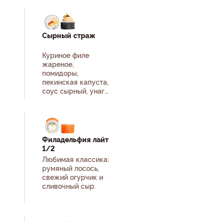
белый, рис, нори.
Сырный страж
Куриное филе
жареное,
помидоры,
пекинская капуста,
соус сырный, унаги
соус, кунжут
белый, рис, нори.
Филадельфия лайт
1/2
Любимая классика:
румяный лосось,
свежий огурчик и
сливочный сыр.