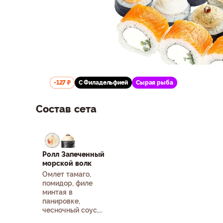
-127 ₽
С Филадельфией
Сырая рыба
Состав сета
Ролл Запеченный
морской волк
Омлет тамаго,
помидор, филе
минтая в
панировке,
чесночный соус,
соус унаги, кунжут